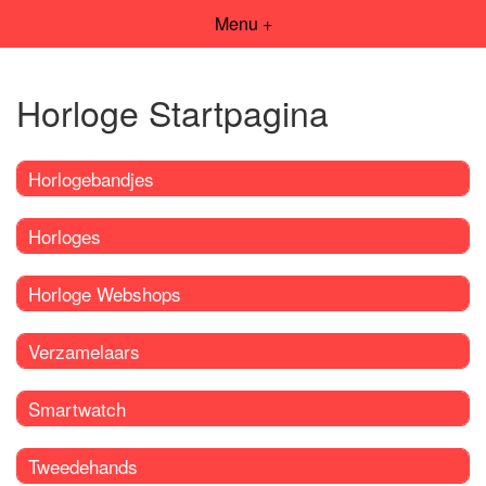
Menu +
Horloge Startpagina
Horlogebandjes
Horloges
Horloge Webshops
Verzamelaars
Smartwatch
Tweedehands